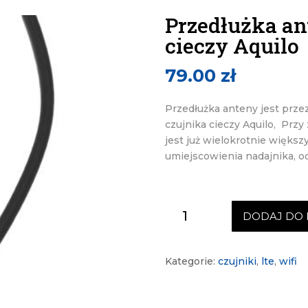
Przedłużka an
cieczy Aquilo
79.00
zł
Przedłużka anteny jest prze
czujnika cieczy Aquilo, Prz
jest już wielokrotnie większ
umiejscowienia nadajnika, o
ilość
DODAJ DO 
Przedłużka
anteny
do
Kategorie:
czujniki
,
lte
,
wifi
czujnika
cieczy
Aquilo