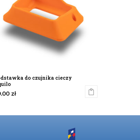
dstawka do czujnika cieczy
uilo
9.00
zł