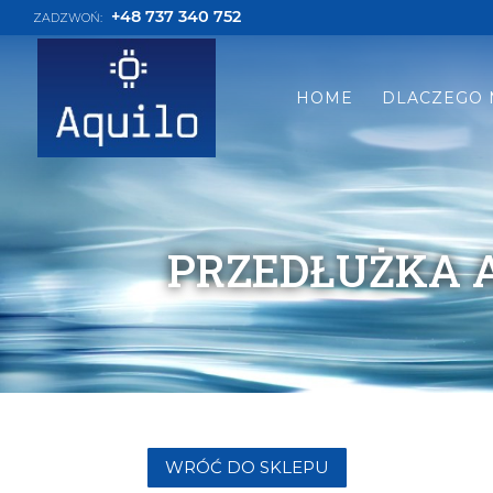
+48 737 340 752
ZADZWOŃ:
HOME
DLACZEGO 
PRZEDŁUŻKA A
WRÓĆ DO SKLEPU