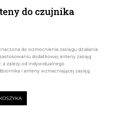
teny do czujnika
znaczona do wzmocnienia zasięgu działania
y zastosowaniu dodatkowej anteny zasięg
y, a zależy od indywidualnego
dbiornika i anteny wzmacniającej zasięg.
KOSZYKA