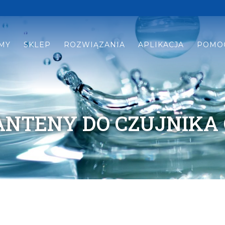
MY
SKLEP
ROZWIĄZANIA
APLIKACJA
POMO
NTENY DO CZUJNIKA 