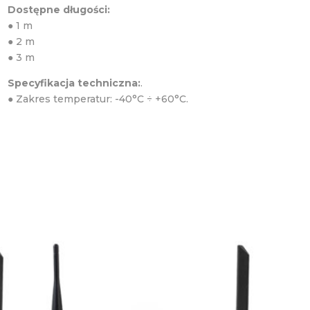
Dostępne długości:
●
1 m
●
2 m
●
3 m
Specyfikacja techniczna:
.
● Zakres temperatur: -40°C ÷ +60°C.