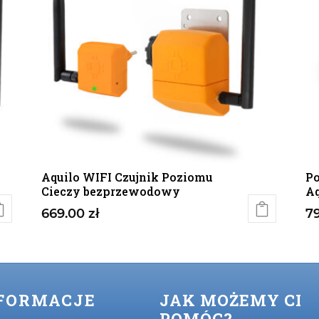
Aquilo WIFI Czujnik Poziomu
Po
Cieczy bezprzewodowy
Aq
669.00
zł
7
FORMACJE
JAK MOŻEMY CI
POMÓC?