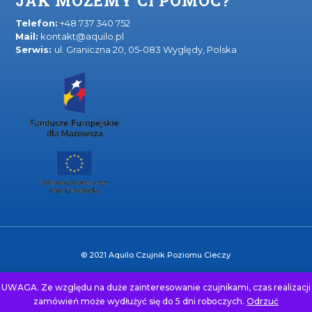
JAK MOŻEMY CI POMÓC?
Telefon:
+48 737 340 752
Mail:
kontakt@aquilo.pl
Serwis:
ul. Graniczna 20, 05-083 Wyględy, Polska
© 2021 Aquilo Czujnik Poziomu Cieczy
UWAGA. Ze względu na duże zainteresowanie czujnikami, czas realizacji
zamówień może wydłużyć się do 5 dni roboczych.
Odrzuć